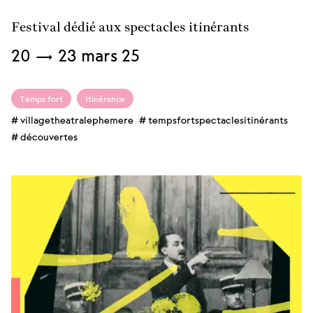
Festival dédié aux spectacles itinérants
Du
20
→
23 mars
25
Temps fort
Itinérance
villagetheatralephemere
tempsfortspectaclesitinérants
découvertes