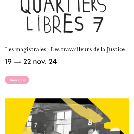
savoir
plus
Les magistrales - Les travailleurs de la Justice
Du
19
→
22
nov.
24
Itinérance