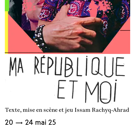
En
savoir
plus
Texte, mise en scène et jeu Issam Rachyq-Ahrad
Du
20
→
24 mai
25