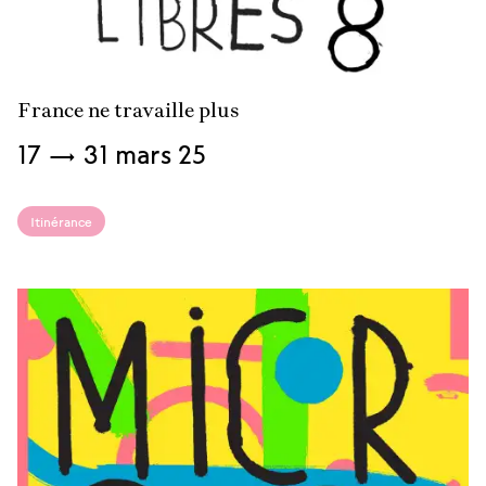
France ne travaille plus
Du
17
→
31 mars
25
Itinérance