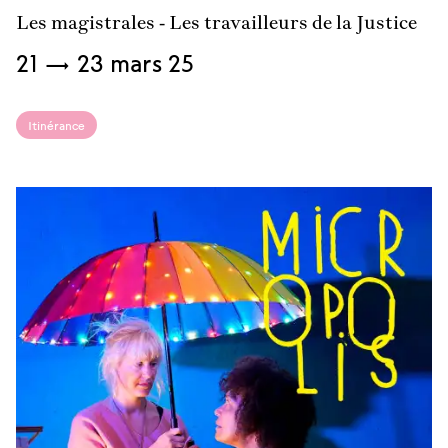
Les magistrales - Les travailleurs de la Justice
Du
21
→
23 mars
25
Itinérance