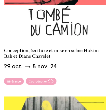
En
savoir
plus
Conception, écriture et mise en scène Hakim
Bah et Diane Chavelet
Du
29
oct.
→
8
nov.
24
Itinérance
Coproduction