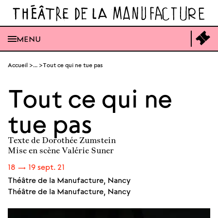
Ouvrir
la
recherche
générale
Ouvrir
Acc
MENU
le
à
menu
la
générale
bil
Aller
en
Accueil
...
Tout ce qui ne tue pas
au
lig
contenu
Tout ce qui ne
tue pas
Texte de Dorothée Zumstein
Mise en scène Valérie Suner
Du
18
→
19
sept.
21
Théâtre de la Manufacture, Nancy
Théâtre de la Manufacture, Nancy