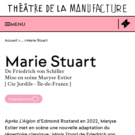
Ouvrir
la
recherche
générale
Ouvrir
Acc
MENU
le
à
menu
la
générale
bil
Aller
en
Accueil
...
Marie Stuart
au
lig
contenu
Marie Stuart
De Friedrich von Schiller
Mise en scène Maryse Estier
[ Cie Jordils - Île-de-France ]
Coproduction
Après
L’Aiglon
d’Edmond Rostand en 2022, Maryse
Estier met en scène une nouvelle adaptation du
répertoire classique :
Marie Stuart
de Friedrich von