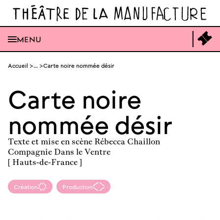
Ouvrir
la
recherche
générale
Ouvrir
Acc
MENU
le
à
menu
la
générale
bil
Aller
en
Accueil
...
Carte noire nommée désir
au
lig
contenu
Carte noire
nommée désir
Texte et mise en scène Rébecca Chaillon
Compagnie Dans le Ventre
[ Hauts-de-France ]
Création
Production