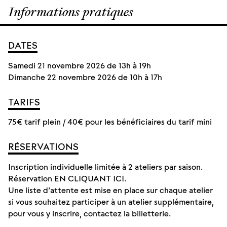
Informations pratiques
DATES
Détails
Samedi 21 novembre 2026 de 13
h
à 19
h
du
Dimanche 22 novembre 2026 de 10
h
à 17
h
calendrier
des
TARIFS
rendez-
75€ tarif plein / 40€ pour les bénéficiaires du tarif mini
vous
RÉSERVATIONS
Inscription individuelle limitée à 2 ateliers par saison.
Réservation EN CLIQUANT ICI.
Une liste d’attente est mise en place sur chaque atelier
si vous souhaitez participer à un atelier supplémentaire,
pour vous y inscrire, contactez la billetterie.