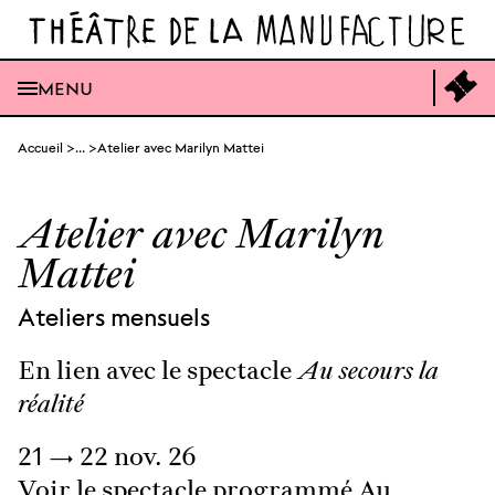
Ouvrir
la
recherche
générale
Ouvrir
Acc
MENU
le
à
menu
la
générale
bil
Aller
en
Accueil
...
Atelier avec Marilyn Mattei
au
lig
contenu
Atelier avec Marilyn
Mattei
Ateliers mensuels
En lien avec le spectacle
Au secours la
réalité
Du
21
→
22
nov.
26
Voir le spectacle programmé
Au